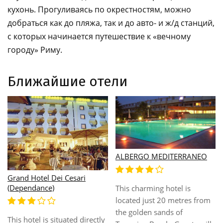
кухонь. Прогуливаясь по окрестностям, можно
добраться как до пляжа, так и до авто- и ж/д станций,
с которых начинается путешествие к «вечному
городу» Риму.
Ближайшие отели
Astura Palace
Alle Tamerici
This hotel is located in the
The hotel is located in
heart of the city of Nettuno,
Ladispoli, a few kilometres