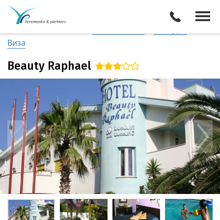
Италия
/
Побережье Одиссея
Описание отеля
Поиск отелей
Все туры
Виза
Beauty Raphael