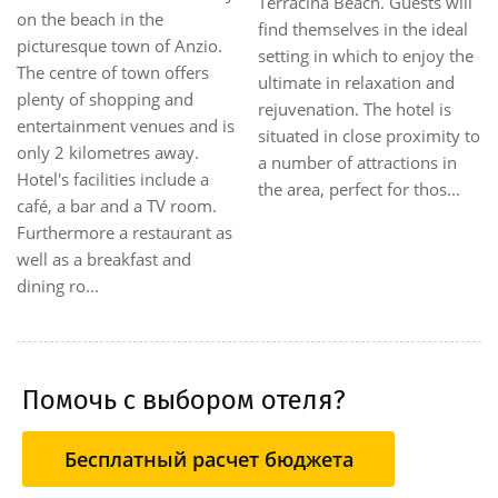
only a few paces from the
from Rome's centre. Vatican
sea. It offers a marvellous
City can be reached by car in
view over the marina and is
about 25 minutes when
an ideal place to stay for
travelling on the motorway
both business travellers and
(A 12). There is a bus station
holidaymakers. The private
about 300 m away and a
hotel beach, restaurants,
train station about 1 km
bars, shops, and the
away. Fiumicino Airport is
sanctuary of S. Maria Gore...
approximately 32 km from
the hot...
Помочь с выбором отеля?
Бесплатный расчет бюджета