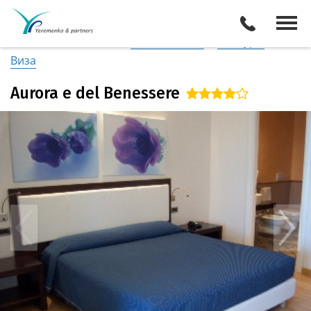
Италия
/
Побережье Апулии
Описание отеля
Поиск отелей
Все туры
Виза
Aurora e del Benessere