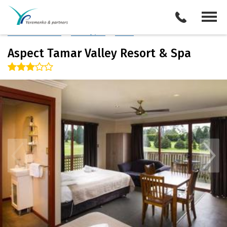
Австралия
/
Тасмания
Описание отеля
Поиск отелей
Все туры
Виза
Aspect Tamar Valley Resort & Spa