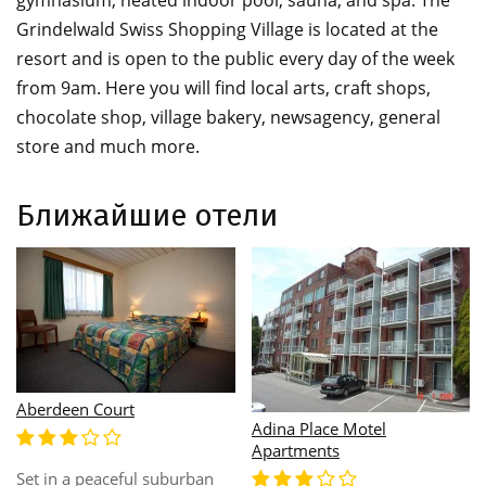
gymnasium, heated indoor pool, sauna, and spa. The
Grindelwald Swiss Shopping Village is located at the
resort and is open to the public every day of the week
from 9am. Here you will find local arts, craft shops,
chocolate shop, village bakery, newsagency, general
store and much more.
Ближайшие отели
Adina Place Motel
Alanvale Apartments
Apartments
burban