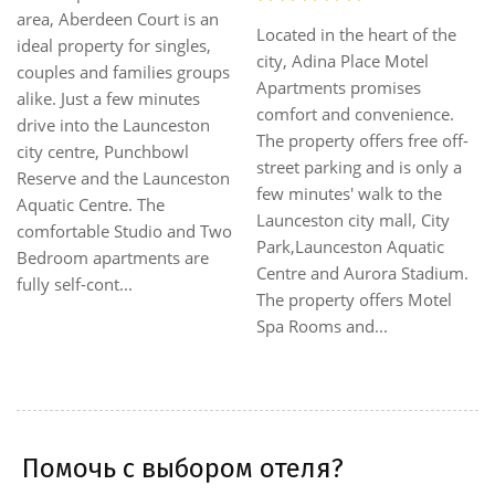
Alanvale Apartments a
 is an
Located in the heart of the
Archers' Manor is set i
gles,
city, Adina Place Motel
tranquil and elegant sty
 groups
Apartments promises
a an Olde English Tudo
tes
comfort and convenience.
village, superbly locate
eston
The property offers free off-
5 minutes drive from t
wl
street parking and is only a
Launceston city centre
nceston
few minutes' walk to the
are ideally situated for
Launceston city mall, City
exploring the north-eas
and Two
Park,Launceston Aquatic
Tasmania. Self-contain
 are
Centre and Aurora Stadium.
Apartments offer full
The property offers Motel
amenitie...
Spa Rooms and...
Помочь с выбором отеля?