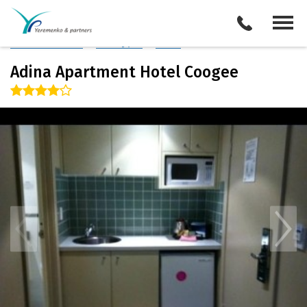
Австралия
/
Сидней
Описание отеля
Поиск отелей
Все туры
Виза
Adina Apartment Hotel Coogee