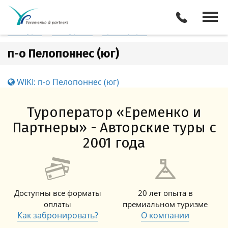
Греция
п-о Пелопоннес (юг)
Отели
Все туры
Экскурсии
Трансферы
п-о Пелопоннес (юг)
WIKI: п-о Пелопоннес (юг)
Туроператор «Еременко и
Партнеры» - Авторские туры с
2001 года
Доступны все форматы
20 лет опыта в
оплаты
премиальном туризме
Как забронировать?
О компании