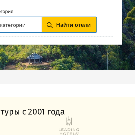
Горнолыжные Курорты
Мадонна ди Кампильо
егория
Найти отели
туры с 2001 года