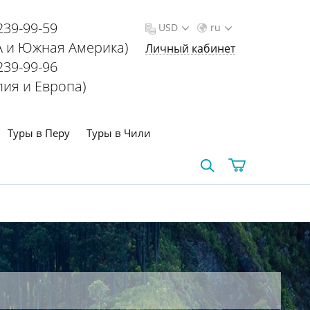
239-99-59
USD
ru
 и Южная Америка)
Личный кабинет
239-99-96
лия и Европа)
Туры в Перу
Туры в Чили