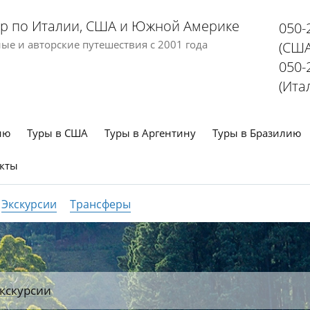
р по Италии, США и Южной Америке
050-
е и авторские путешествия с 2001 года
(США
050-
(Ита
ию
Туры в США
Туры в Аргентину
Туры в Бразилию
кты
Экскурсии
Трансферы
кскурсии