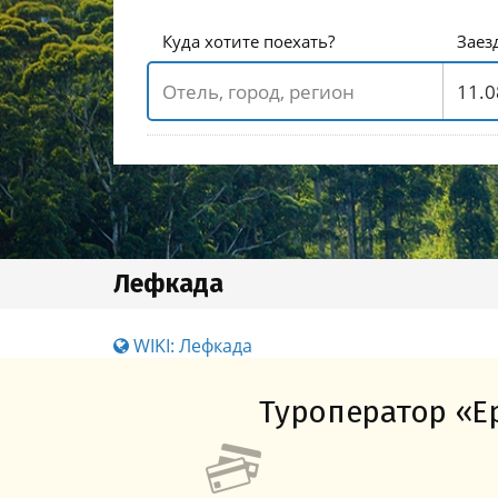
Куда хотите поехать?
Заез
Лефкада
WIKI: Лефкада
Туроператор «Ер