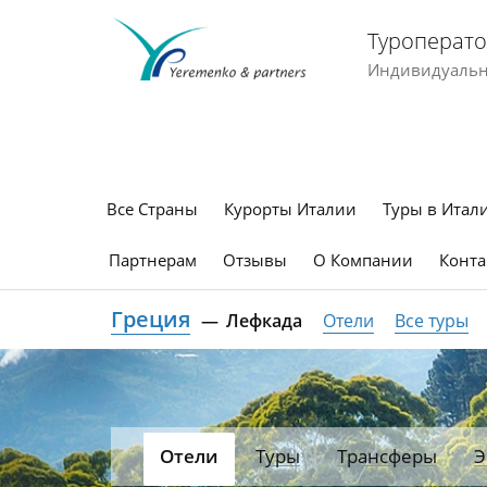
Туроперато
Индивидуальны
Все Страны
Курорты Италии
Туры в Итал
Партнерам
Отзывы
О Компании
Конта
Греция
Лефкада
Отели
Все туры
Отели
Туры
Трансферы
Э