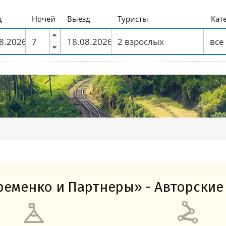
Амальфитанское побережье
Побережье Лигурии
Побережье Адриатики
Побережье Тосканы-Версилия
Побережье Калабрии
д
Ночей
Выезд
Туристы
Кат
еменко и Партнеры» - Авторские 