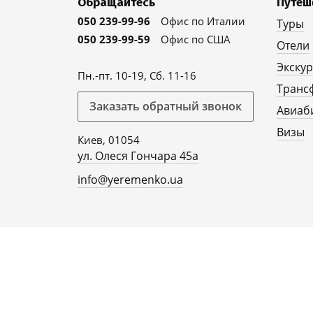
Обращайтесь
Путеш
050 239-99-96
Офис по Италии
Туры
050 239-99-59
Офис по США
Отели
Экску
Пн.-пт. 10-19, Сб. 11-16
Транс
Заказать обратный звонок
Авиаб
Визы
Киев, 01054
ул. Олеся Гончара 45а
info@yeremenko.ua