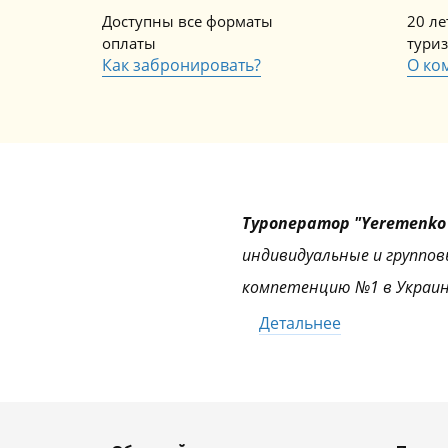
Доступны все форматы
20 л
оплаты
тури
Как забронировать?
О ко
Туроператор "Yeremenko 
индивидуальные и группов
компетенцию №1 в Украин
Детальнее