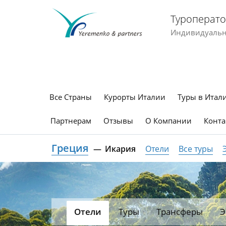
Туроперато
Индивидуальны
Все Страны
Курорты Италии
Туры в Итал
Партнерам
Отзывы
О Компании
Конта
Греция
Икария
Отели
Все туры
Отели
Туры
Трансферы
Э