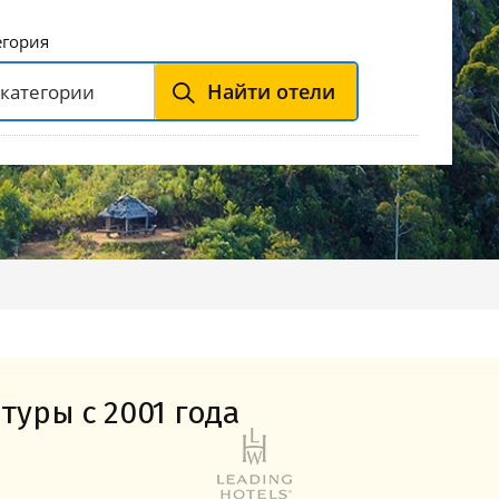
Горнолыжные Курорты
Мадонна ди Кампильо
егория
Найти отели
туры с 2001 года