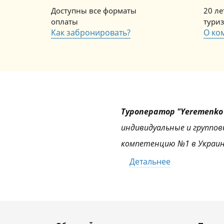
Доступны все форматы
20 л
оплаты
тури
Как забронировать?
О ко
Туроператор "Yeremenko 
индивидуальные и группов
компетенцию №1 в Украин
Детальнее