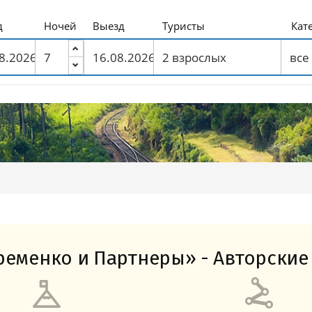
Амальфитанское побережье
Побережье Лигурии
Побережье Адриатики
Побережье Тосканы-Версилия
Побережье Калабрии
д
Ночей
Выезд
Туристы
Кат
еменко и Партнеры» - Авторские 