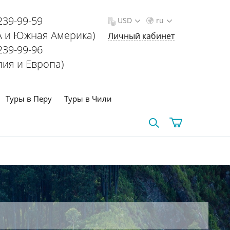
239-99-59
USD
ru
 и Южная Америка)
Личный кабинет
239-99-96
лия и Европа)
Туры в Перу
Туры в Чили