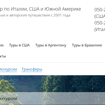
р по Италии, США и Южной Америке
050-
е и авторские путешествия с 2001 года
(США
050-
(Ита
ию
Туры в США
Туры в Аргентину
Туры в Бразилию
кты
Экскурсии
Трансферы
кскурсии