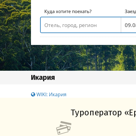
Куда хотите поехать?
Заез
Икария
WIKI: Икария
Туроператор «Ер