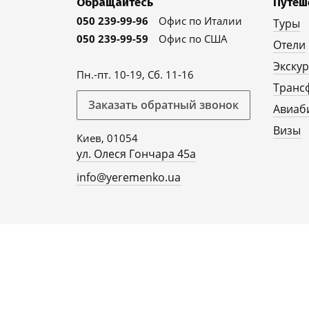
Обращайтесь
Путеш
050 239-99-96
Офис по Италии
Туры
050 239-99-59
Офис по США
Отели
Экску
Пн.-пт. 10-19, Сб. 11-16
Транс
Заказать обратный звонок
Авиаб
Визы
Киев, 01054
ул. Олеся Гончара 45а
info@yeremenko.ua