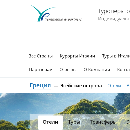
Туроперато
Индивидуальны
Все Страны
Курорты Италии
Туры в Итал
Партнерам
Отзывы
О Компании
Конта
Греция
Эгейские острова
Отели
В
Отели
Туры
Трансферы
Э