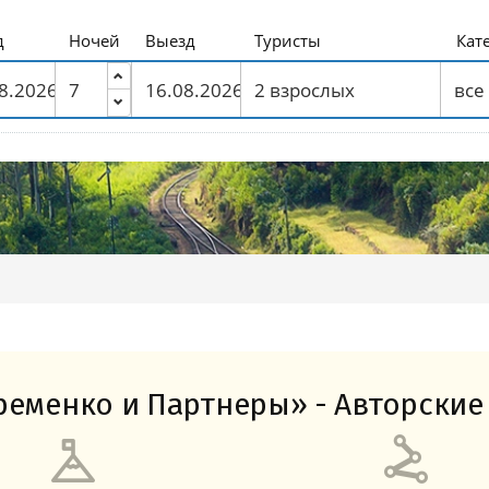
Амальфитанское побережье
Побережье Лигурии
Побережье Адриатики
Побережье Тосканы-Версилия
Побережье Калабрии
д
Ночей
Выезд
Туристы
Кат
еменко и Партнеры» - Авторские 