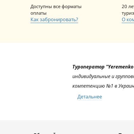
Доступны все форматы
20 л
оплаты
тури
Как забронировать?
О ко
Туроператор "Yeremenko 
индивидуальные и группов
компетенцию №1 в Украин
Детальнее