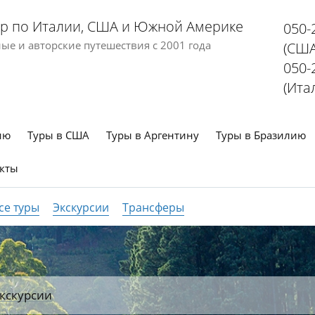
р по Италии, США и Южной Америке
050-
е и авторские путешествия с 2001 года
(США
050-
(Ита
ию
Туры в США
Туры в Аргентину
Туры в Бразилию
кты
се туры
Экскурсии
Трансферы
кскурсии