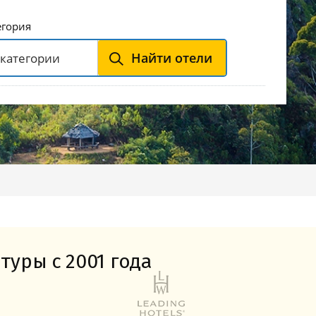
Горнолыжные Курорты
Мадонна ди Кампильо
егория
Найти отели
туры с 2001 года