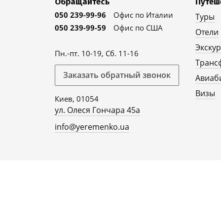
Обращайтесь
Путеш
050 239-99-96
Офис по Италии
Туры
050 239-99-59
Офис по США
Отели
Экску
Пн.-пт. 10-19, Сб. 11-16
Транс
Заказать обратный звонок
Авиаб
Визы
Киев, 01054
ул. Олеся Гончара 45а
info@yeremenko.ua