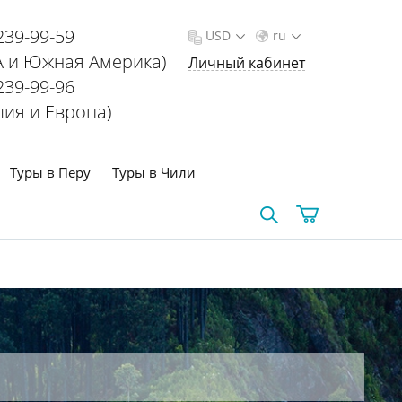
239-99-59
USD
ru
 и Южная Америка)
Личный кабинет
239-99-96
лия и Европа)
Туры в Перу
Туры в Чили