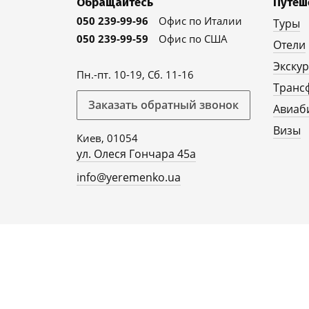
Обращайтесь
Путеш
050 239-99-96
Офис по Италии
Туры
050 239-99-59
Офис по США
Отели
Экску
Пн.-пт. 10-19, Сб. 11-16
Транс
Заказать обратный звонок
Авиаб
Визы
Киев, 01054
ул. Олеся Гончара 45а
info@yeremenko.ua