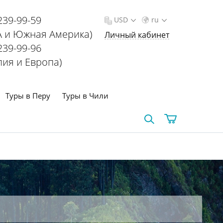
239-99-59
USD
ru
 и Южная Америка)
Личный кабинет
239-99-96
лия и Европа)
Туры в Перу
Туры в Чили