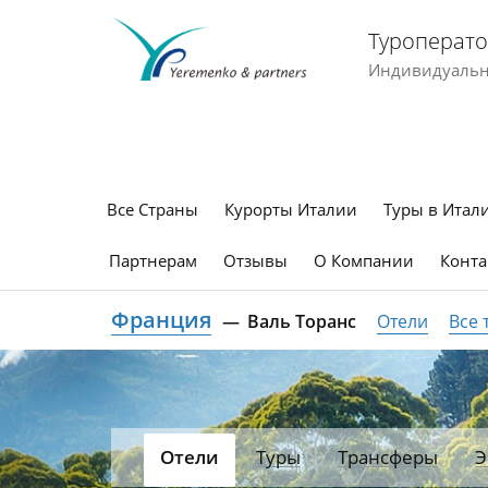
Туроперато
Индивидуальны
Все Страны
Курорты Италии
Туры в Итал
Партнерам
Отзывы
О Компании
Конта
Франция
Валь Торанс
Отели
Все 
Отели
Туры
Трансферы
Э