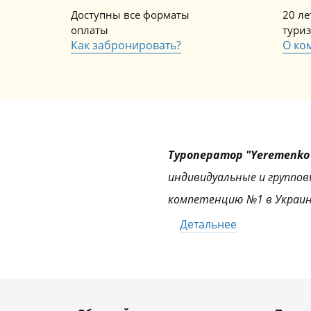
Доступны все форматы
20 л
оплаты
тури
Как забронировать?
О ко
Туроператор "Yeremenko 
индивидуальные и группов
компетенцию №1 в Украин
Детальнее