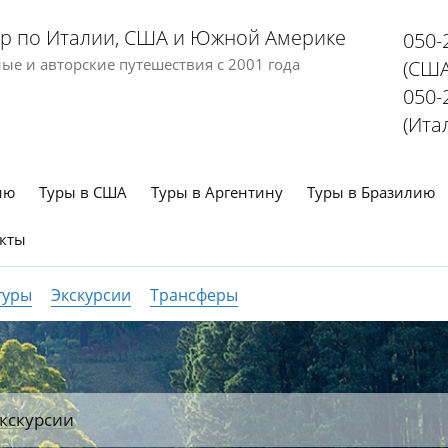
р по Италии, США и Южной Америке
050-
е и авторские путешествия с 2001 года
(США
050-
(Ита
ию
Туры в США
Туры в Аргентину
Туры в Бразилию
кты
туры
Экскурсии
Трансферы
кскурсии