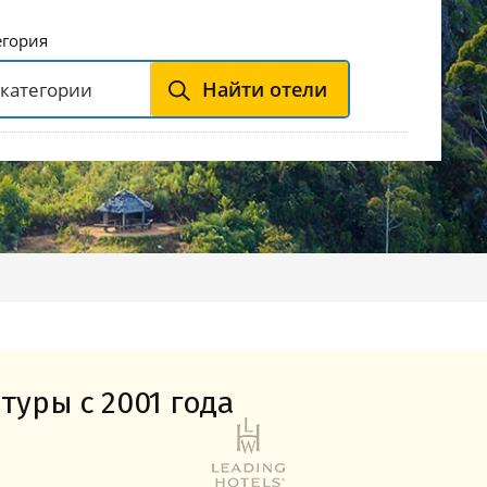
Горнолыжные Курорты
Мадонна ди Кампильо
егория
Найти отели
туры с 2001 года