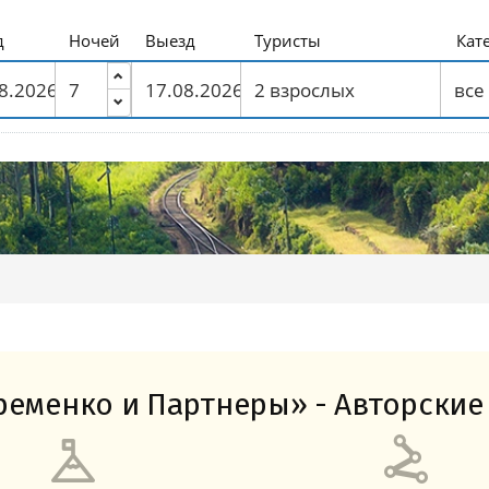
Амальфитанское побережье
Побережье Лигурии
Побережье Адриатики
Побережье Тосканы-Версилия
Побережье Калабрии
д
Ночей
Выезд
Туристы
Кат
еменко и Партнеры» - Авторские 