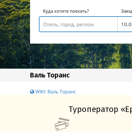
Куда хотите поехать?
Заез
Валь Торанс
WIKI: Валь Торанс
Туроператор «Ер