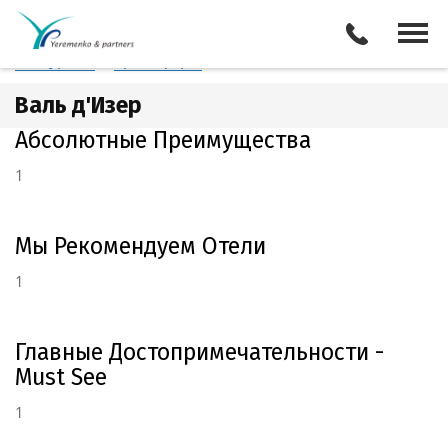
Франция
Валь д'Изер
Отели
Все туры
Экскурсии
Трансферы
Валь д'Изер
Абсолютные Преимущества
1
Мы Рекомендуем Отели
1
Главные Достопримечательности -
Must See
1