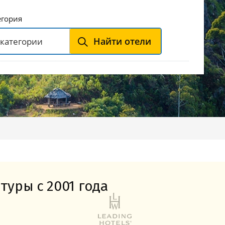
Горнолыжные Курорты
Мадонна ди Кампильо
егория
Найти отели
туры с 2001 года