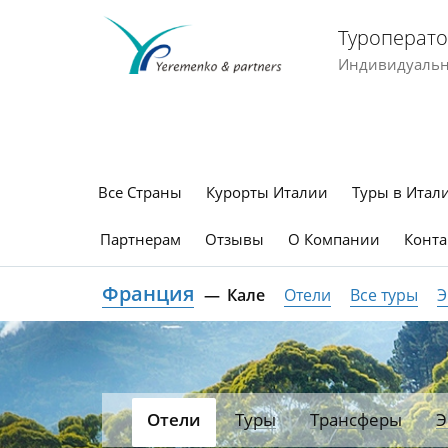
Туроперато
Индивидуальны
Все Страны
Курорты Италии
Туры в Итал
Партнерам
Отзывы
О Компании
Конта
Франция
Кале
Отели
Все туры
Э
Отели
Туры
Трансферы
Э