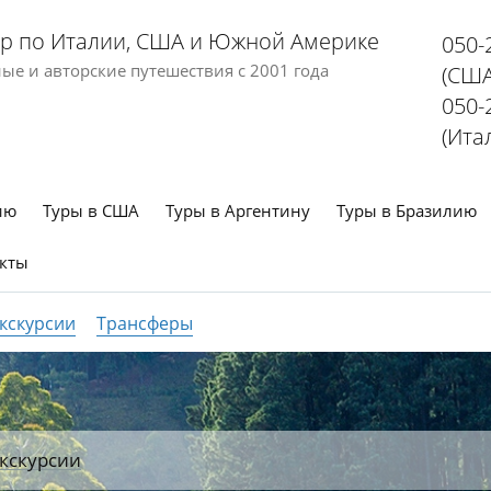
р по Италии, США и Южной Америке
050-
е и авторские путешествия с 2001 года
(США
050-
(Ита
ию
Туры в США
Туры в Аргентину
Туры в Бразилию
кты
кскурсии
Трансферы
кскурсии