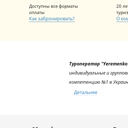
Доступны все форматы
20 л
оплаты
тури
Как забронировать?
О ко
Туроператор "Yeremenko 
индивидуальные и группов
компетенцию №1 в Украин
Детальнее