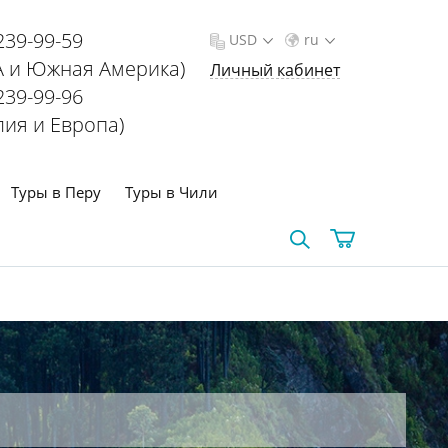
239-99-59
USD
ru
 и Южная Америка)
Личный кабинет
239-99-96
лия и Европа)
Туры в Перу
Туры в Чили