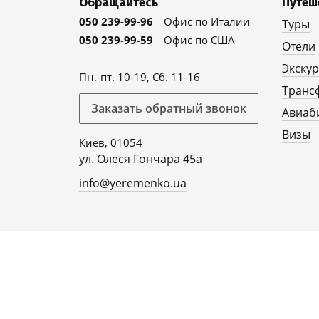
Обращайтесь
Путеш
050 239-99-96
Офис по Италии
Туры
050 239-99-59
Офис по США
Отели
Экску
Пн.-пт. 10-19, Сб. 11-16
Транс
Заказать обратный звонок
Авиаб
Визы
Киев, 01054
ул. Олеся Гончара 45а
info@yeremenko.ua