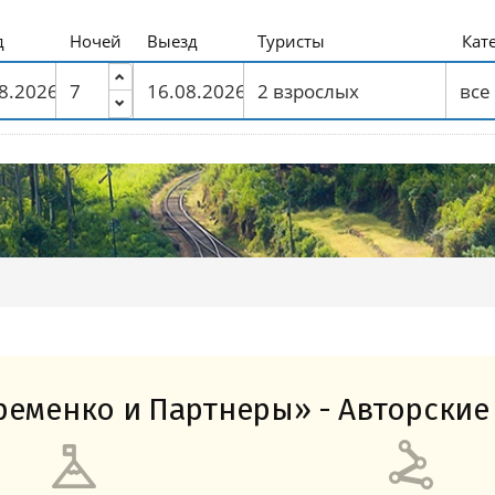
Амальфитанское побережье
Побережье Лигурии
Побережье Адриатики
Побережье Тосканы-Версилия
Побережье Калабрии
д
Ночей
Выезд
Туристы
Кат
еменко и Партнеры» - Авторские 