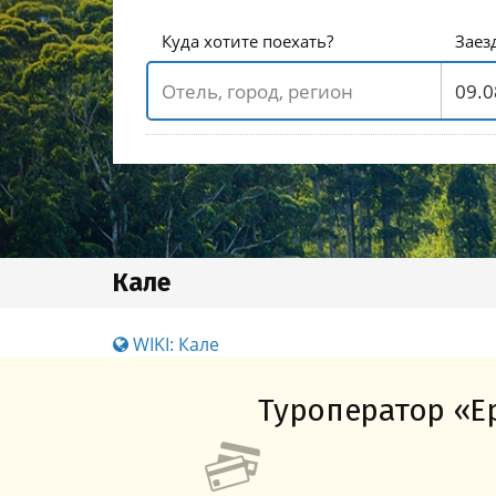
Куда хотите поехать?
Заез
Кале
WIKI: Кале
Туроператор «Ер