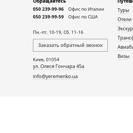
Обращайтесь
Путеш
050 239-99-96
Офис по Италии
Туры
050 239-99-59
Офис по США
Отели
Экску
Пн.-пт. 10-19, Сб. 11-16
Транс
Заказать обратный звонок
Авиаб
Визы
Киев, 01054
ул. Олеся Гончара 45а
info@yeremenko.ua