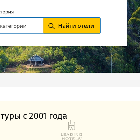
Горнолыжные Курорты
Мадонна ди Кампильо
егория
Найти отели
туры с 2001 года