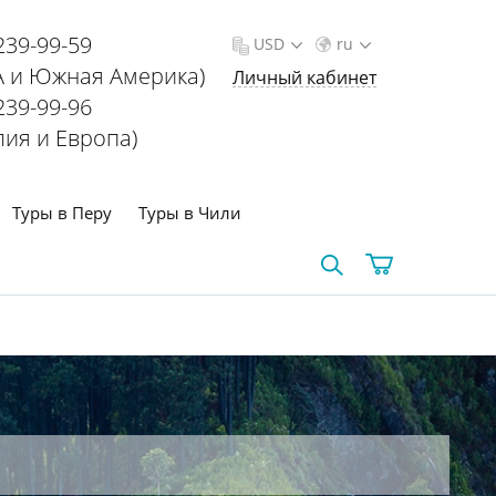
239-99-59
USD
ru
 и Южная Америка)
Личный кабинет
239-99-96
лия и Европа)
Туры в Перу
Туры в Чили