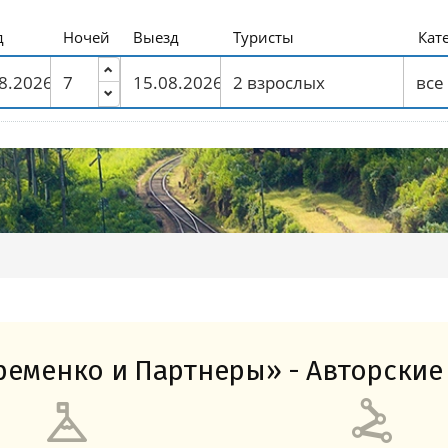
Амальфитанское побережье
Побережье Лигурии
Побережье Адриатики
Побережье Тосканы-Версилия
Побережье Калабрии
д
Ночей
Выезд
Туристы
Кат
еменко и Партнеры» - Авторские 