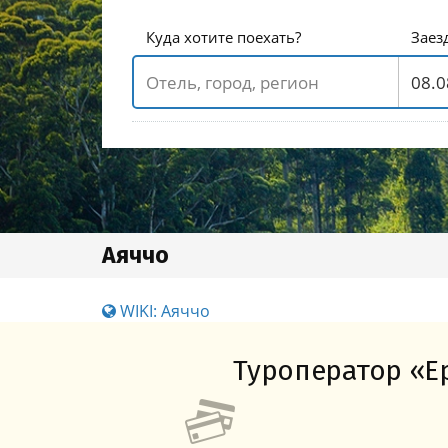
Куда хотите поехать?
Заез
Аяччо
WIKI: Аяччо
Туроператор «Ер