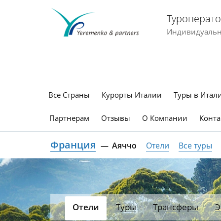
Туроперато
Индивидуальны
Все Страны
Курорты Италии
Туры в Итал
Партнерам
Отзывы
О Компании
Конта
Франция
Аяччо
Отели
Все туры
Отели
Туры
Трансферы
Э