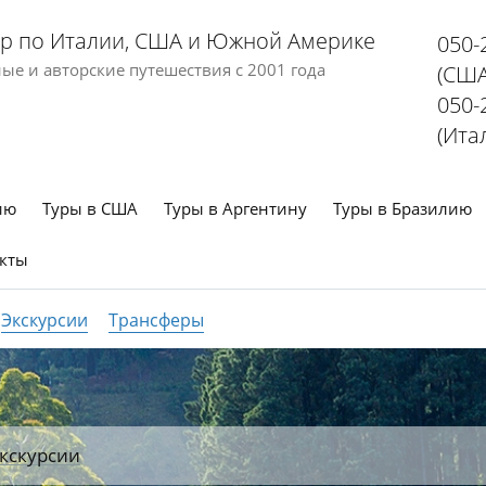
р по Италии, США и Южной Америке
050-
е и авторские путешествия с 2001 года
(США
050-
(Ита
ию
Туры в США
Туры в Аргентину
Туры в Бразилию
кты
Экскурсии
Трансферы
кскурсии