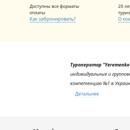
Доступны все форматы
20 л
оплаты
тури
Как забронировать?
О ко
Туроператор "Yeremenko 
индивидуальные и группов
компетенцию №1 в Украин
Детальнее