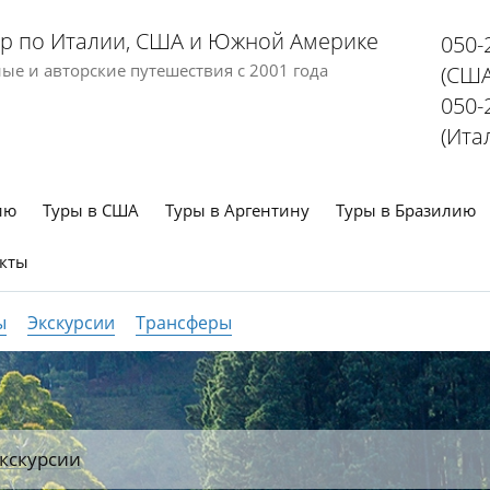
р по Италии, США и Южной Америке
050-
е и авторские путешествия с 2001 года
(США
050-
(Ита
ию
Туры в США
Туры в Аргентину
Туры в Бразилию
кты
ы
Экскурсии
Трансферы
кскурсии