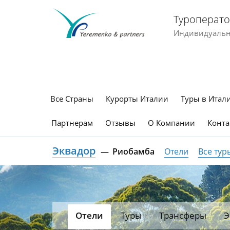
Туроперато
Индивидуальны
Все Страны
Курорты Италии
Туры в Итал
Партнерам
Отзывы
О Компании
Конта
Эквадор
Риобамба
Отели
Все тур
Отели
Туры
Трансферы
Э