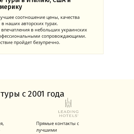
е туры в Италию, США и
мерику
учшее соотношение цены, качества
 в наших авторских турах.
 впечатления в небольших украинских
профессиональными сопровождающими.
ствие пройдет безупречно.
туры с 2001 года
я,
Прямые контакты с
о
лучшими