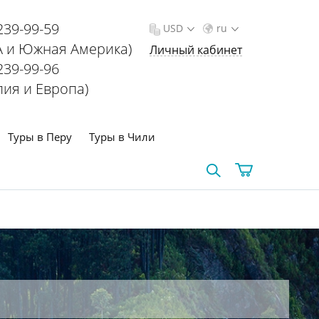
239-99-59
USD
ru
 и Южная Америка)
Личный кабинет
239-99-96
лия и Европа)
Туры в Перу
Туры в Чили