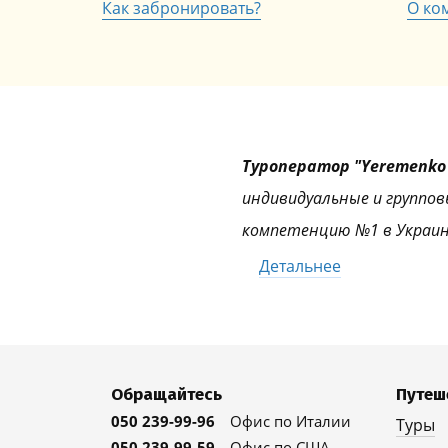
Как забронировать?
О ко
Туроператор "Yeremenko 
индивидуальные и группов
компетенцию №1 в Украин
Детальнее
Обращайтесь
Путеш
050 239-99-96
Офис по Италии
Туры
050 239-99-59
Офис по США