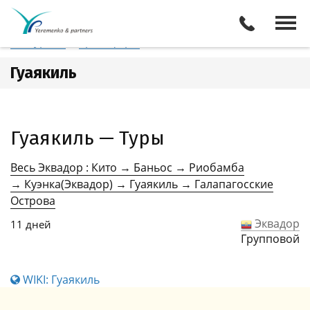
Эквадор
Гуаякиль
Отели
Все туры
Экскурсии
Трансферы
Гуаякиль
Гуаякиль — Туры
Весь Эквадор : Кито → Баньос → Риобамба
→ Куэнка(Эквадор) → Гуаякиль → Галапагосские
Острова
Эквадор
11 дней
Групповой
WIKI: Гуаякиль