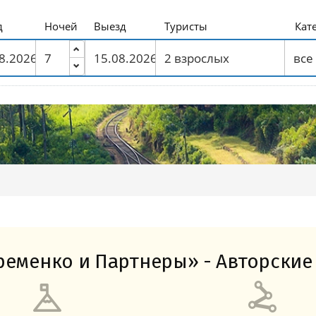
Амальфитанское побережье
Побережье Лигурии
Побережье Адриатики
Побережье Тосканы-Версилия
Побережье Калабрии
д
Ночей
Выезд
Туристы
Кат
еменко и Партнеры» - Авторские 