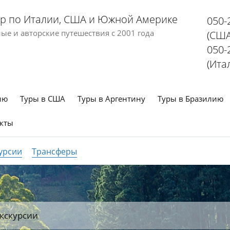
р по Италии, США и Южной Америке
050-
е и авторские путешествия с 2001 года
(США
050-
(Ита
ию
Туры в США
Туры в Аргентину
Туры в Бразилию
кты
урсии
Трансферы
кскурсии