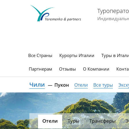
Туроперато
Индивидуальны
Все Страны
Курорты Италии
Туры в Итал
Партнерам
Отзывы
О Компании
Конта
Чили
Пукон
Отели
Все туры
Экск
Отели
Туры
Трансферы
Э