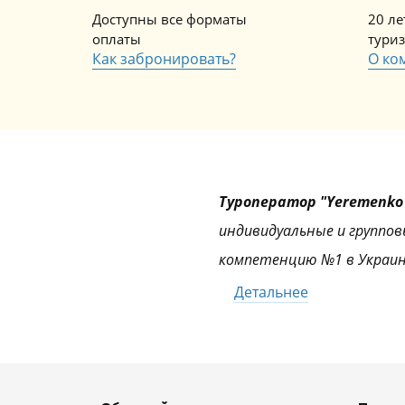
Доступны все форматы
20 л
оплаты
тури
Как забронировать?
О ко
Туроператор "Yeremenko 
индивидуальные и группов
компетенцию №1 в Украин
Детальнее