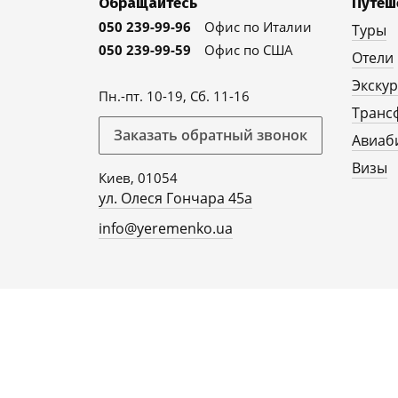
Обращайтесь
Путеш
050 239-99-96
Офис по Италии
Туры
050 239-99-59
Офис по США
Отели
Экску
Пн.-пт. 10-19, Сб. 11-16
Транс
Заказать обратный звонок
Авиаб
Визы
Киев, 01054
ул. Олеся Гончара 45а
info@yeremenko.ua