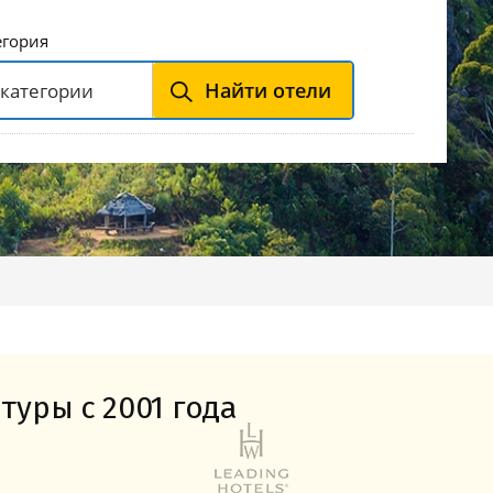
Горнолыжные Курорты
Мадонна ди Кампильо
егория
Найти отели
туры с 2001 года