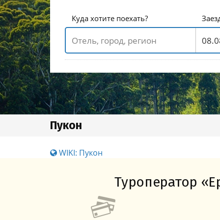
Куда хотите поехать?
Заез
Пукон
WIKI: Пукон
Туроператор «Ер