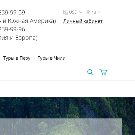
239-99-59
USD
ru
 и Южная Америка)
Личный кабинет
239-99-96
лия и Европа)
Туры в Перу
Туры в Чили