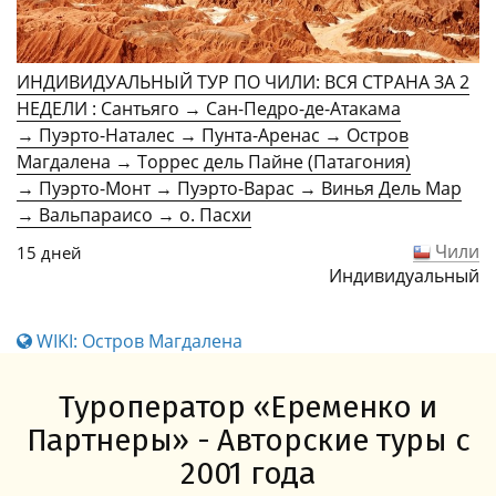
ИНДИВИДУАЛЬНЫЙ ТУР ПО ЧИЛИ: ВСЯ СТРАНА ЗА 2
НЕДЕЛИ : Сантьяго → Сан-Педро-де-Атакама
→ Пуэрто-Наталес → Пунта-Аренас → Остров
Магдалена → Торрес дель Пайне (Патагония)
→ Пуэрто-Монт → Пуэрто-Варас → Винья Дель Мар
→ Вальпараисо → о. Пасхи
Чили
15 дней
Индивидуальный
WIKI: Остров Магдалена
Туроператор «Еременко и
Партнеры» - Авторские туры с
2001 года