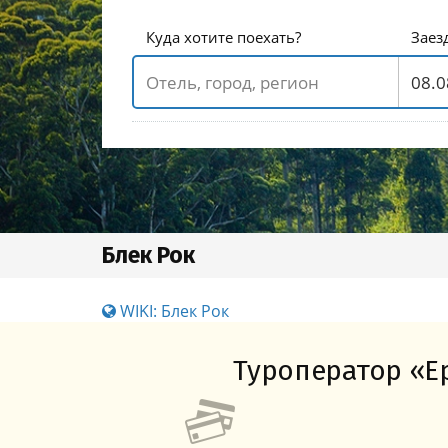
Куда хотите поехать?
Заез
Блек Рок
WIKI: Блек Рок
Туроператор «Ер