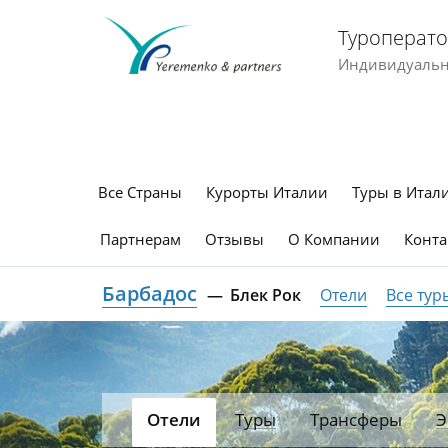
Туроперато
Индивидуальны
Все Страны
Курорты Италии
Туры в Итал
Партнерам
Отзывы
О Компании
Конта
Барбадос
Блек Рок
Отели
Все тур
Отели
Туры
Трансферы
Э