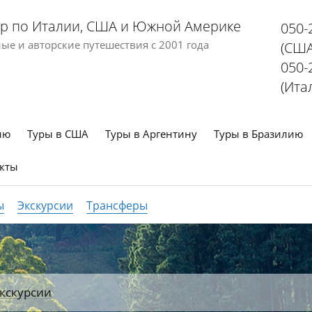
р по Италии, США и Южной Америке
050-
е и авторские путешествия с 2001 года
(США
050-
(Ита
ию
Туры в США
Туры в Аргентину
Туры в Бразилию
кты
ы
Экскурсии
Трансферы
кскурсии