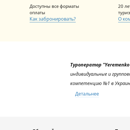
Доступны все форматы
20 л
оплаты
тури
Как забронировать?
О ко
Туроператор "Yeremenko 
индивидуальные и группов
компетенцию №1 в Украин
Детальнее