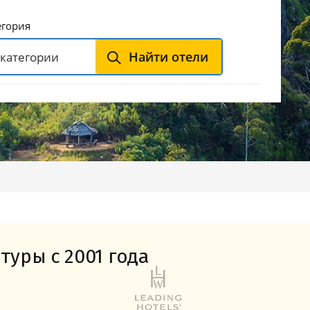
Горнолыжные Курорты
Мадонна ди Кампильо
егория
Найти отели
туры с 2001 года