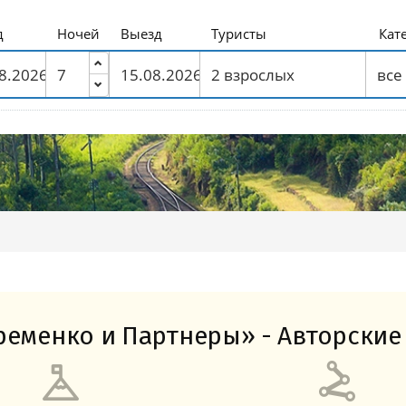
Амальфитанское побережье
Побережье Лигурии
Побережье Адриатики
Побережье Тосканы-Версилия
Побережье Калабрии
д
Ночей
Выезд
Туристы
Кат
еменко и Партнеры» - Авторские 