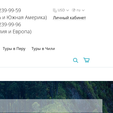
239-99-59
USD
ru
 и Южная Америка)
Личный кабинет
239-99-96
лия и Европа)
Туры в Перу
Туры в Чили