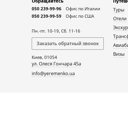
Обращайтесь
Путеш
050 239-99-96
Офис по Италии
Туры
050 239-99-59
Офис по США
Отели
Экску
Пн.-пт. 10-19, Сб. 11-16
Транс
Заказать обратный звонок
Авиаб
Визы
Киев, 01054
ул. Олеся Гончара 45а
info@yeremenko.ua