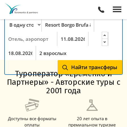
Поиск трансферов онлайн
Тип маршрута
Пункт отправления
Пункт назначения
Прибытие
Ночей
Выезд
Гости
Найти трансферы
Туроператор «Еременко и
Партнеры» - Авторские туры с
2001 года
Доступны все форматы
20 лет опыта в
оплаты
премиальном туризме