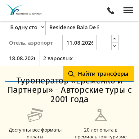
Поиск трансферов онлайн
Тип маршрута
Пункт отправления
Пункт назначения
Прибытие
Ночей
Выезд
Гости
Найти трансферы
Туроператор «Еременко и
Партнеры» - Авторские туры с
2001 года
Доступны все форматы
20 лет опыта в
оплаты
премиальном туризме