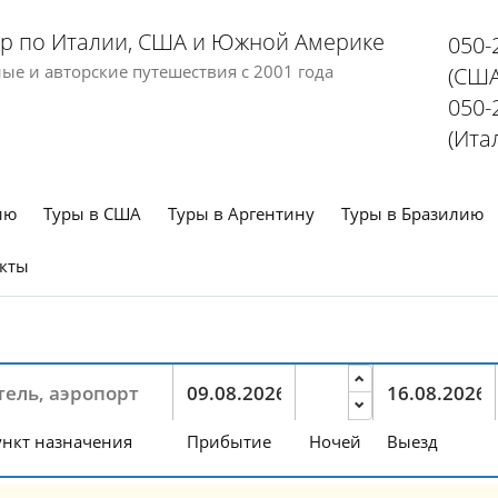
р по Италии, США и Южной Америке
050-
е и авторские путешествия с 2001 года
(США
050-
(Ита
ию
Туры в США
Туры в Аргентину
Туры в Бразилию
кты
нкт назначения
Прибытие
Ночей
Выезд