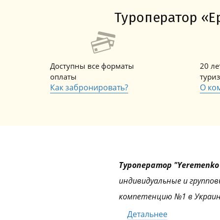
Туроператор «Ер
Доступны все форматы
20 л
оплаты
тури
Как забронировать?
О ко
Туроператор "Yeremenko 
индивидуальные и группов
компетенцию №1 в Украин
Детальнее