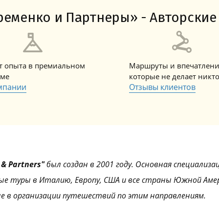
Амальфитанское побережье
Побережье Лигурии
Побережье Адриатики
Побережье Тосканы-Версилия
Побережье Калабрии
еменко и Партнеры» - Авторские 
ет опыта в премиальном
Маршруты и впечатлени
зме
которые не делает никт
мпании
Отзывы клиентов
& Partners"
был создан в 2001 году. Основная специализа
ые туры в Италию, Европу, США и все страны Южной Аме
е в организации путешествий по этим направлениям.