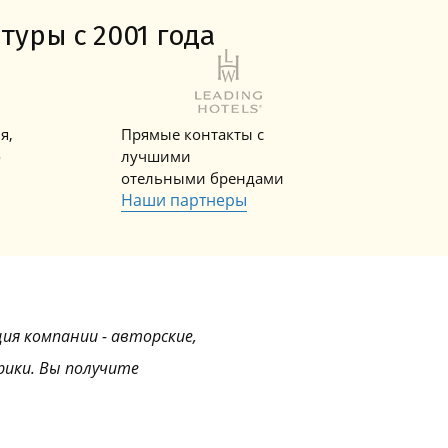
Горнолыжные Курорты
Мадонна ди Кампильо
туры с 2001 года
я,
Прямые контакты с
о
лучшими
отельными брендами
Наши партнеры
ция компании - авторские,
рики. Вы получите