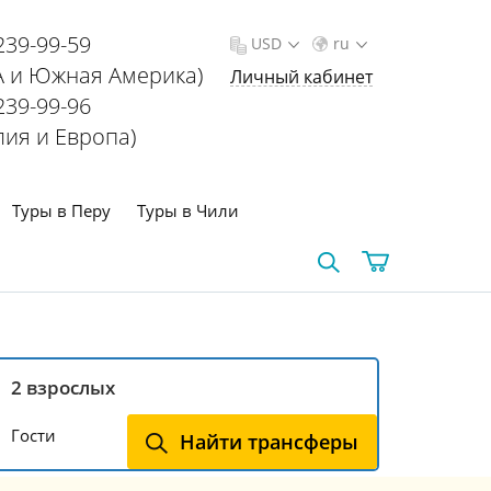
239-99-59
USD
ru
 и Южная Америка)
Личный кабинет
239-99-96
лия и Европа)
Туры в Перу
Туры в Чили
Гости
Найти трансферы