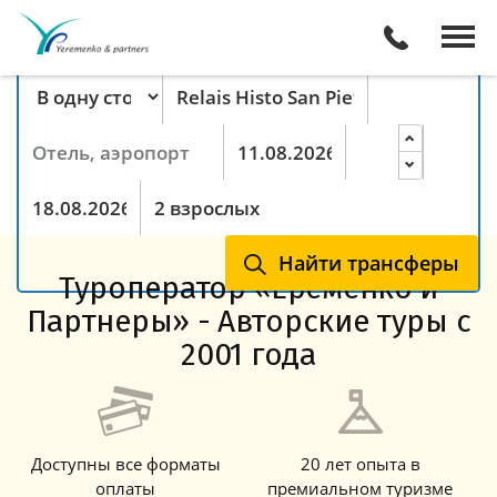
Поиск трансферов онлайн
Тип маршрута
Пункт отправления
Пункт назначения
Прибытие
Ночей
Выезд
Гости
Найти трансферы
Туроператор «Еременко и
Партнеры» - Авторские туры с
2001 года
Доступны все форматы
20 лет опыта в
оплаты
премиальном туризме