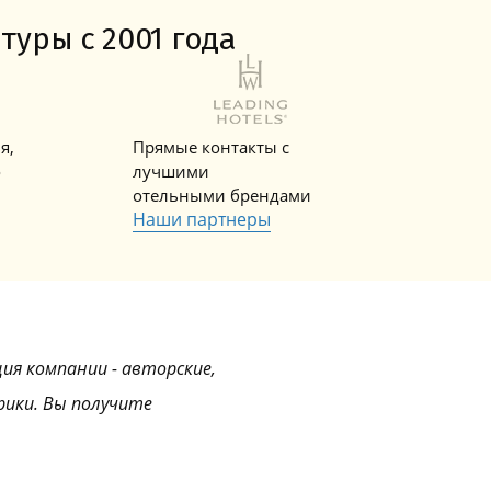
Горнолыжные Курорты
Мадонна ди Кампильо
туры с 2001 года
я,
Прямые контакты с
о
лучшими
отельными брендами
Наши партнеры
ция компании - авторские,
рики. Вы получите