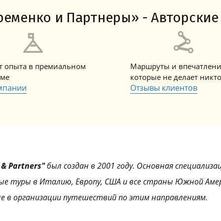
Амальфитанское побережье
Побережье Лигурии
Побережье Адриатики
Побережье Тосканы-Версилия
Побережье Калабрии
еменко и Партнеры» - Авторские 
ет опыта в премиальном
Маршруты и впечатлени
зме
которые не делает никт
мпании
Отзывы клиентов
& Partners"
был создан в 2001 году. Основная специализа
ые туры в Италию, Европу, США и все страны Южной Аме
е в организации путешествий по этим направлениям.