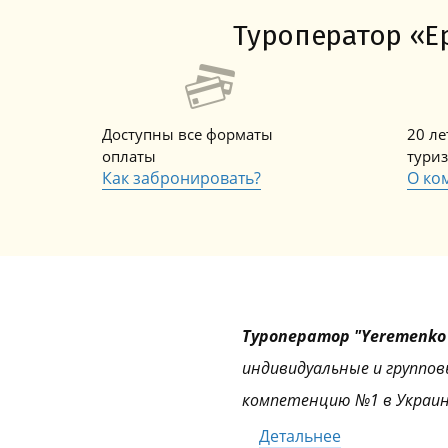
Туроператор «Ер
Доступны все форматы
20 л
оплаты
тури
Как забронировать?
О ко
Туроператор "Yeremenko 
индивидуальные и группов
компетенцию №1 в Украин
Детальнее