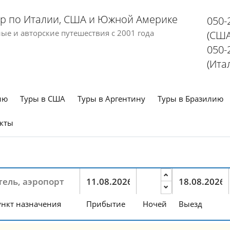
р по Италии, США и Южной Америке
050-
е и авторские путешествия с 2001 года
(США
050-
(Ита
ию
Туры в США
Туры в Аргентину
Туры в Бразилию
кты
нкт назначения
Прибытие
Ночей
Выезд