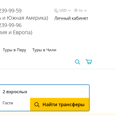
239-99-59
USD
ru
 и Южная Америка)
Личный кабинет
239-99-96
лия и Европа)
Туры в Перу
Туры в Чили
Гости
Найти трансферы