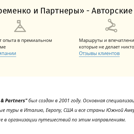
Амальфитанское побережье
Побережье Лигурии
Побережье Адриатики
Побережье Тосканы-Версилия
Побережье Калабрии
еменко и Партнеры» - Авторские 
ет опыта в премиальном
Маршруты и впечатлени
зме
которые не делает никт
мпании
Отзывы клиентов
& Partners"
был создан в 2001 году. Основная специализа
ые туры в Италию, Европу, США и все страны Южной Аме
е в организации путешествий по этим направлениям.