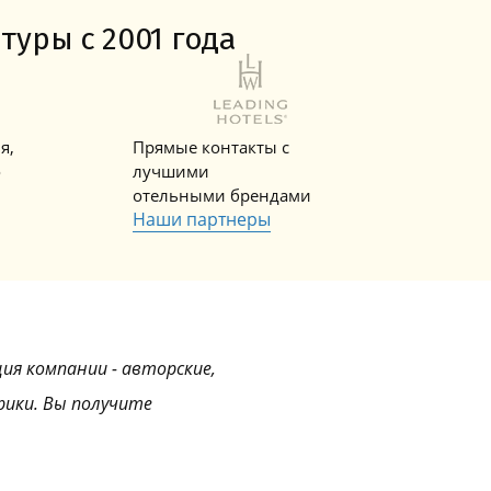
Горнолыжные Курорты
Мадонна ди Кампильо
туры с 2001 года
я,
Прямые контакты с
о
лучшими
отельными брендами
Наши партнеры
ция компании - авторские,
рики. Вы получите