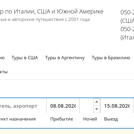
р по Италии, США и Южной Америке
050-
е и авторские путешествия с 2001 года
(США
050-
(Ита
ию
Туры в США
Туры в Аргентину
Туры в Бразилию
кты
нкт назначения
Прибытие
Ночей
Выезд