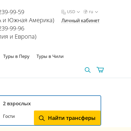
239-99-59
USD
ru
 и Южная Америка)
Личный кабинет
239-99-96
лия и Европа)
Туры в Перу
Туры в Чили
Гости
Найти трансферы