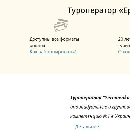
Туроператор «Ер
Доступны все форматы
20 л
оплаты
тури
Как забронировать?
О ко
Туроператор "Yeremenko 
индивидуальные и группов
компетенцию №1 в Украин
Детальнее