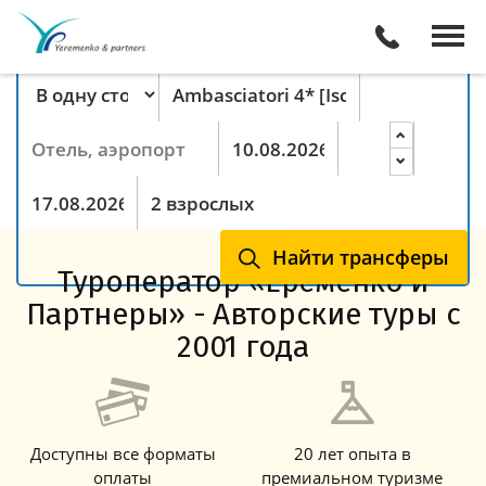
Поиск трансферов онлайн
Тип маршрута
Пункт отправления
Пункт назначения
Прибытие
Ночей
Выезд
Гости
Найти трансферы
Туроператор «Еременко и
Партнеры» - Авторские туры с
2001 года
Доступны все форматы
20 лет опыта в
оплаты
премиальном туризме