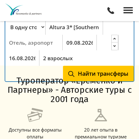
Поиск трансферов онлайн
Тип маршрута
Пункт отправления
Пункт назначения
Прибытие
Ночей
Выезд
Гости
Найти трансферы
Туроператор «Еременко и
Партнеры» - Авторские туры с
2001 года
Доступны все форматы
20 лет опыта в
оплаты
премиальном туризме