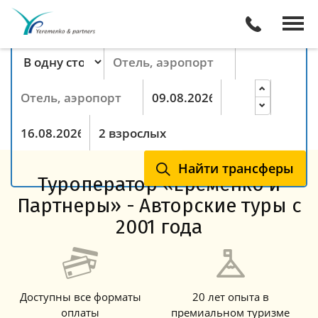
Поиск трансферов онлайн
Тип маршрута
Пункт отправления
Пункт назначения
Прибытие
Ночей
Выезд
Гости
Найти трансферы
Туроператор «Еременко и
Партнеры» - Авторские туры с
2001 года
Доступны все форматы
20 лет опыта в
оплаты
премиальном туризме