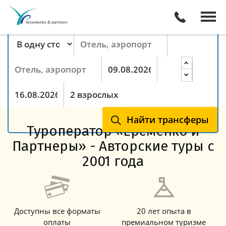
Поиск трансферов онлайн
Тип маршрута
Пункт отправления
Пункт назначения
Прибытие
Ночей
Выезд
Гости
Найти трансферы
Туроператор «Еременко и
Партнеры» - Авторские туры с
2001 года
Доступны все форматы
20 лет опыта в
оплаты
премиальном туризме