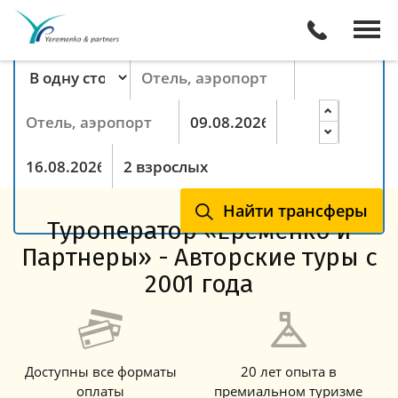
Поиск трансферов онлайн
Тип маршрута
Пункт отправления
Пункт назначения
Прибытие
Ночей
Выезд
Гости
Найти трансферы
Туроператор «Еременко и
Партнеры» - Авторские туры с
2001 года
Доступны все форматы
20 лет опыта в
оплаты
премиальном туризме