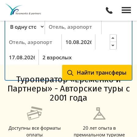
Поиск трансферов онлайн
Тип маршрута
Пункт отправления
Пункт назначения
Прибытие
Ночей
Выезд
Гости
Найти трансферы
Туроператор «Еременко и
Партнеры» - Авторские туры с
2001 года
Доступны все форматы
20 лет опыта в
оплаты
премиальном туризме