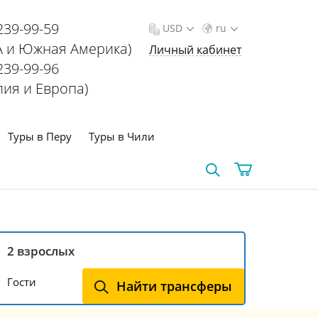
239-99-59
USD
ru
 и Южная Америка)
Личный кабинет
239-99-96
лия и Европа)
Туры в Перу
Туры в Чили
Гости
Найти трансферы