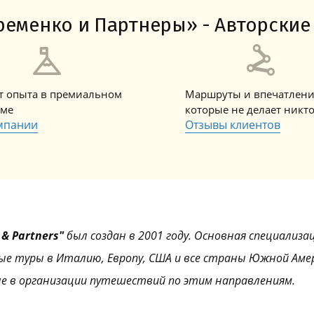
Амальфитанское побережье
Побережье Лигурии
Побережье Адриатики
Побережье Тосканы-Версилия
Побережье Калабрии
еменко и Партнеры» - Авторские 
ет опыта в премиальном
Маршруты и впечатлени
зме
которые не делает никт
мпании
Отзывы клиентов
& Partners"
был создан в 2001 году. Основная специализа
ые туры в Италию, Европу, США и все страны Южной Аме
е в организации путешествий по этим направлениям.