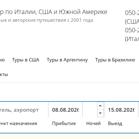
р по Италии, США и Южной Америке
050-
е и авторские путешествия с 2001 года
(США
050-
(Ита
ию
Туры в США
Туры в Аргентину
Туры в Бразилию
кты
нкт назначения
Прибытие
Ночей
Выезд