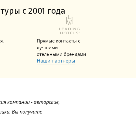
Горнолыжные Курорты
Мадонна ди Кампильо
туры с 2001 года
я,
Прямые контакты с
о
лучшими
отельными брендами
Наши партнеры
ция компании - авторские,
рики. Вы получите