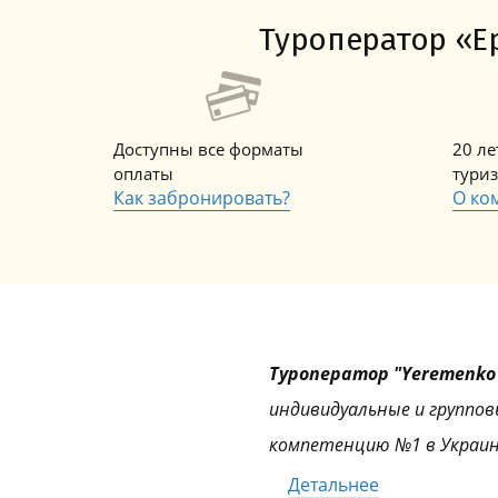
Туроператор «Ер
Доступны все форматы
20 л
оплаты
тури
Как забронировать?
О ко
Туроператор "Yeremenko 
индивидуальные и группов
компетенцию №1 в Украин
Детальнее