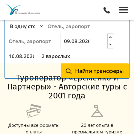
Поиск трансферов онлайн
Тип маршрута
Пункт отправления
Пункт назначения
Прибытие
Ночей
Выезд
Гости
Найти трансферы
Туроператор «Еременко и
Партнеры» - Авторские туры с
2001 года
Доступны все форматы
20 лет опыта в
оплаты
премиальном туризме