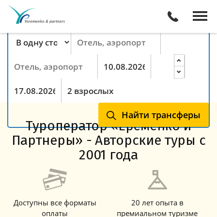
Поиск трансферов онлайн
Тип маршрута
Пункт отправления
Пункт назначения
Прибытие
Ночей
Выезд
Гости
Найти трансферы
Туроператор «Еременко и
Партнеры» - Авторские туры с
2001 года
Доступны все форматы
20 лет опыта в
оплаты
премиальном туризме