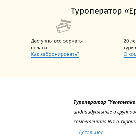
Туроператор «Ер
Доступны все форматы
20 л
оплаты
тури
Как забронировать?
О ко
Туроператор "Yeremenko 
индивидуальные и группов
компетенцию №1 в Украин
Детальнее