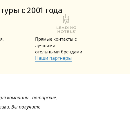
Горнолыжные Курорты
Мадонна ди Кампильо
туры с 2001 года
я,
Прямые контакты с
о
лучшими
отельными брендами
Наши партнеры
ция компании - авторские,
рики. Вы получите