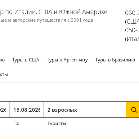
р по Италии, США и Южной Америке
050-
е и авторские путешествия с 2001 года
(США
050-
(Ита
ию
Туры в США
Туры в Аргентину
Туры в Бразилию
кты
По
Туристы