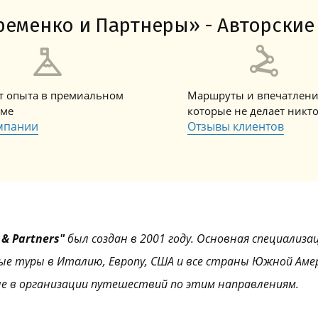
Амальфитанское побережье
Побережье Лигурии
Побережье Адриатики
Побережье Тосканы-Версилия
Побережье Калабрии
еменко и Партнеры» - Авторские 
ет опыта в премиальном
Маршруты и впечатлени
зме
которые не делает никт
мпании
Отзывы клиентов
& Partners"
был создан в 2001 году. Основная специализа
ые туры в Италию, Европу, США и все страны Южной Аме
е в организации путешествий по этим направлениям.