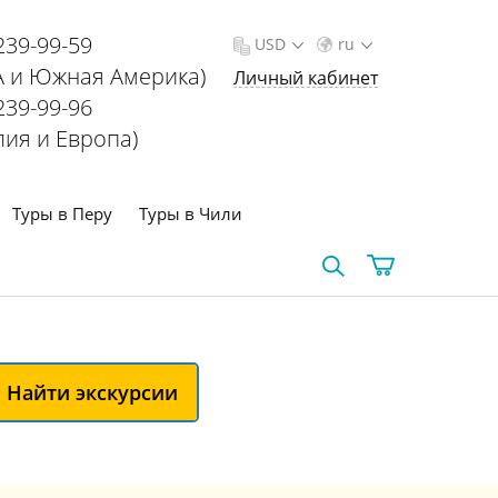
239-99-59
USD
ru
 и Южная Америка)
Личный кабинет
239-99-96
лия и Европа)
Туры в Перу
Туры в Чили
Найти экскурсии