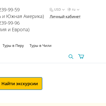
239-99-59
USD
ru
 и Южная Америка)
Личный кабинет
239-99-96
лия и Европа)
Туры в Перу
Туры в Чили
Найти экскурсии