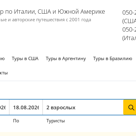
р по Италии, США и Южной Америке
050-
е и авторские путешествия с 2001 года
(США
050-
(Ита
ию
Туры в США
Туры в Аргентину
Туры в Бразилию
кты
По
Туристы