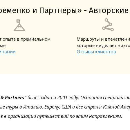
Амальфитанское побережье
Побережье Лигурии
Побережье Адриатики
Побережье Тосканы-Версилия
Побережье Калабрии
еменко и Партнеры» - Авторские 
ет опыта в премиальном
Маршруты и впечатлени
зме
которые не делает никт
мпании
Отзывы клиентов
& Partners"
был создан в 2001 году. Основная специализа
ые туры в Италию, Европу, США и все страны Южной Аме
е в организации путешествий по этим направлениям.