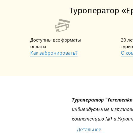
Туроператор «Ер
Доступны все форматы
20 л
оплаты
тури
Как забронировать?
О ко
Туроператор "Yeremenko 
индивидуальные и группов
компетенцию №1 в Украин
Детальнее