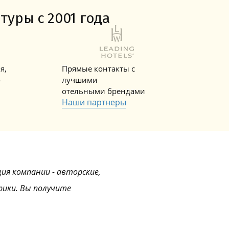
Горнолыжные Курорты
Мадонна ди Кампильо
туры с 2001 года
я,
Прямые контакты с
о
лучшими
отельными брендами
Наши партнеры
ция компании - авторские,
рики. Вы получите